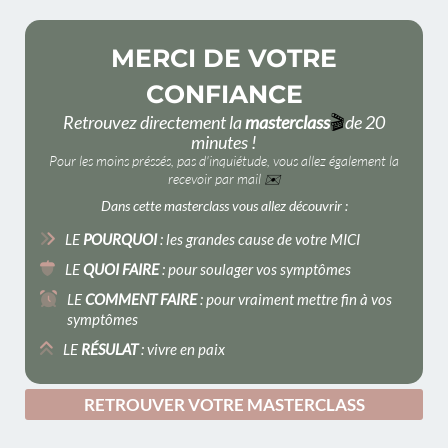
MERCI DE VOTRE
CONFIANCE
Retrouvez directement la
masterclass
🎬
de 20
minutes !
Pour les moins préssés, pas d'inquiétude, vous allez également la
recevoir par mail
✉️
Dans cette masterclass vous allez découvrir :
LE
POURQUOI
: les grandes cause de votre MICI
LE
QUOI FAIRE
: pour soulager vos symptômes
LE
COMMENT FAIRE
: pour vraiment mettre fin à vos
symptômes
LE
RÉSULAT
: vivre en paix
RETROUVER VOTRE MASTERCLASS